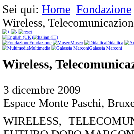
Sei qui:
Home
Fondazione
Wireless, Telecomunicazion
Fondazione
Museo
Didattica
Multimedia
Galassia Marconi
Wireless, Telecomunicaz
3 dicembre 2009
Espace Monte Paschi, Bruxe
WIRELESS, TELECOMUN
FUTURO DOPO MARCON