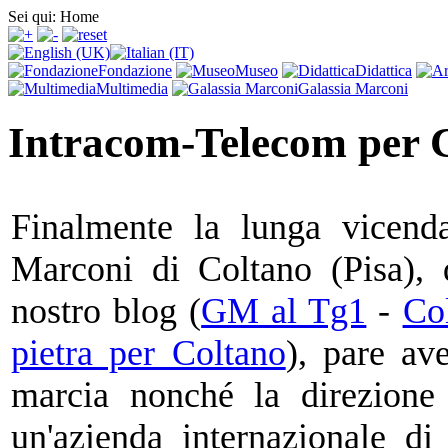
Sei qui:
Home
Fondazione
Museo
Didattica
Multimedia
Galassia Marconi
Intracom-Telecom per 
Finalmente la lunga vicend
Marconi di Coltano (Pisa), 
nostro blog (
GM al Tg1
-
Col
pietra per Coltano
), pare av
marcia nonché la direzione 
un'azienda internazionale di