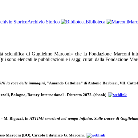
Archivio Storico
Biblioteca
Marc
tività scientifica di Guglielmo Marconi» che la Fondazione Marconi int
. Qui sono elencati le pubblicazioni e i saggi curati dalla Fondazione Mar
I la voce delle immagini
, "Amando Cattolica" di Antonio Barbieri, VII, Cattol
 Pozzoli, Bologna, Rotary International - Distretto 2072. (ebook)
i - M. Bigazzi, in
ATTIMI emozioni nel tempo infinito. Sulle tracce di Guglielm
 Sasso Marconi (BO), Circolo Filatelico G. Marconi.