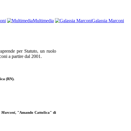
oni
Multimedia
Galassia Marconi
raprende per Statuto, un ruolo
coni a partire dal 2001.
ica (RN).
o Marconi
, "Amando Cattolica" di