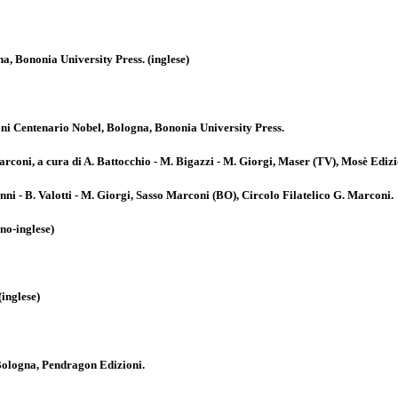
gna, Bononia University Press. (inglese)
ni Centenario Nobel, Bologna, Bononia University Press.
ni, a cura di A. Battocchio - M. Bigazzi - M. Giorgi, Maser (TV), Mosè Edizion
anni - B. Valotti - M. Giorgi, Sasso Marconi (BO), Circolo Filatelico G. Marconi.
ano-inglese)
(inglese)
, Bologna, Pendragon Edizioni.