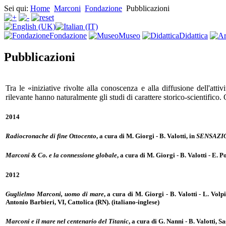
Sei qui:
Home
Marconi
Fondazione
Pubblicazioni
Fondazione
Museo
Didattica
Pubblicazioni
Tra le «iniziative rivolte alla conoscenza e alla diffusione dell'at
rilevante hanno naturalmente gli studi di carattere storico-scientifico
2014
Radiocronache di fine Ottocento
, a cura di M. Giorgi - B. Valotti, in
SENSAZION
Marconi & Co. e la connessione globale
, a cura di M. Giorgi - B. Valotti - E.
2012
Guglielmo Marconi, uomo di mare
, a cura di M. Giorgi - B. Valotti - L. Volp
Antonio Barbieri, VI, Cattolica (RN). (italiano-inglese)
Marconi e il mare nel centenario del Titanic
, a cura di G. Nanni - B. Valotti,