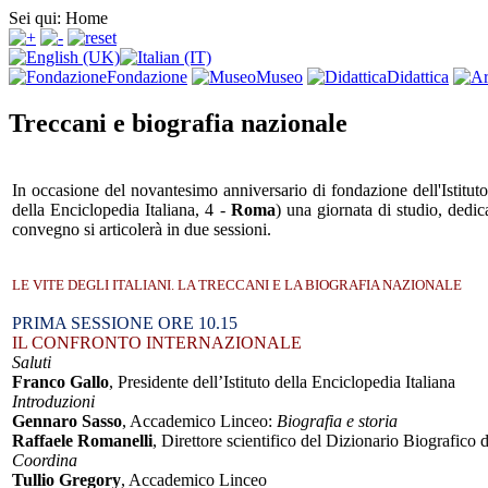
Sei qui:
Home
Fondazione
Museo
Didattica
Treccani e biografia nazionale
In occasione del novantesimo anniversario di fondazione dell'Istituto
della Enciclopedia Italiana, 4 -
Roma
) una giornata di studio, dedica
convegno si articolerà in due sessioni.
LE VITE DEGLI ITALIANI. LA TRECCANI E LA BIOGRAFIA NAZIONALE
PRIMA SESSIONE ORE 10.15
IL CONFRONTO INTERNAZIONALE
Saluti
Franco Gallo
, Presidente dell’Istituto della Enciclopedia Italiana
Introduzioni
Gennaro Sasso
, Accademico Linceo:
Biografia e storia
Raffaele Romanelli
, Direttore scientifico del Dizionario Biografico d
Coordina
Tullio Gregory
, Accademico Linceo