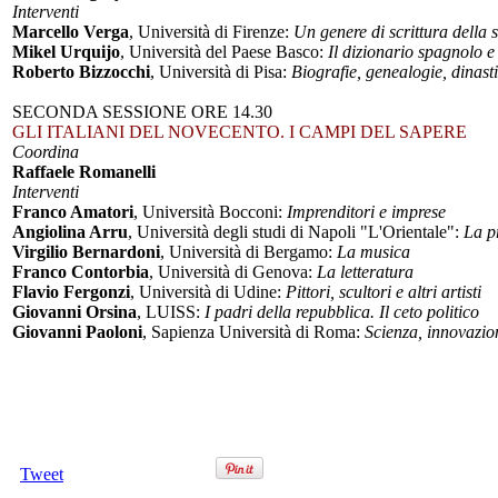
Interventi
Marcello Verga
, Università di Firenze:
Un genere di scrittura della s
Mikel Urquijo
, Università del Paese Basco:
Il dizionario spagnolo 
Roberto Bizzocchi
, Università di Pisa:
Biografie, genealogie, dinast
SECONDA SESSIONE ORE 14.30
GLI ITALIANI DEL NOVECENTO. I CAMPI DEL SAPERE
Coordina
Raffaele Romanelli
Interventi
Franco Amatori
, Università Bocconi:
Imprenditori e imprese
Angiolina Arru
, Università degli studi di Napoli "L'Orientale":
La p
Virgilio Bernardoni
, Università di Bergamo:
La musica
Franco Contorbia
, Università di Genova:
La letteratura
Flavio Fergonzi
, Università di Udine:
Pittori, scultori e altri artisti
Giovanni Orsina
, LUISS:
I padri della repubblica. Il ceto politico
Giovanni Paoloni
, Sapienza Università di Roma:
Scienza, innovazio
Tweet