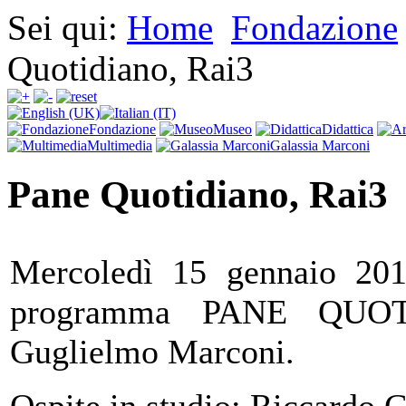
Sei qui:
Home
Fondazione
Quotidiano, Rai3
Fondazione
Museo
Didattica
Multimedia
Galassia Marconi
Pane Quotidiano, Rai3
Mercoledì 15 gennaio 201
programma PANE QUOT
Guglielmo Marconi.
Ospite in studio: Riccardo 