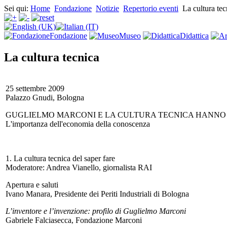
Sei qui:
Home
Fondazione
Notizie
Repertorio eventi
La cultura tec
Fondazione
Museo
Didattica
La cultura tecnica
25 settembre 2009
Palazzo Gnudi, Bologna
GUGLIELMO MARCONI E LA CULTURA TECNICA HANNO
L'importanza dell'economia della conoscenza
1. La cultura tecnica del saper fare
Moderatore: Andrea Vianello, giornalista RAI
Apertura e saluti
Ivano Manara, Presidente dei Periti Industriali di Bologna
L’inventore e l’invenzione: profilo di Guglielmo Marconi
Gabriele Falciasecca, Fondazione Marconi