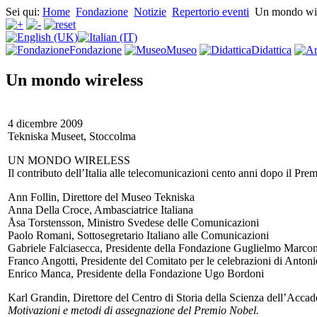
Sei qui:
Home
Fondazione
Notizie
Repertorio eventi
Un mondo wir
Fondazione
Museo
Didattica
Un mondo wireless
4 dicembre 2009
Tekniska Museet, Stoccolma
UN MONDO WIRELESS
Il contributo dell’Italia alle telecomunicazioni cento anni dopo il Pr
Ann Follin, Direttore del Museo Tekniska
Anna Della Croce, Ambasciatrice Italiana
Åsa Torstensson, Ministro Svedese delle Comunicazioni
Paolo Romani, Sottosegretario Italiano alle Comunicazioni
Gabriele Falciasecca, Presidente della Fondazione Guglielmo Marco
Franco Angotti, Presidente del Comitato per le celebrazioni di Anto
Enrico Manca, Presidente della Fondazione Ugo Bordoni
Karl Grandin, Direttore del Centro di Storia della Scienza dell’Acc
Motivazioni e metodi di assegnazione del Premio Nobel.