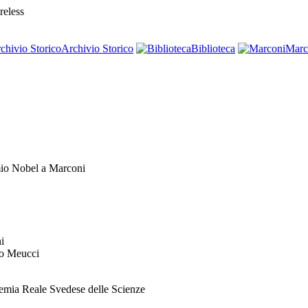
eless
Archivio Storico
Biblioteca
Marc
emio Nobel a Marconi
ni
nio Meucci
ademia Reale Svedese delle Scienze