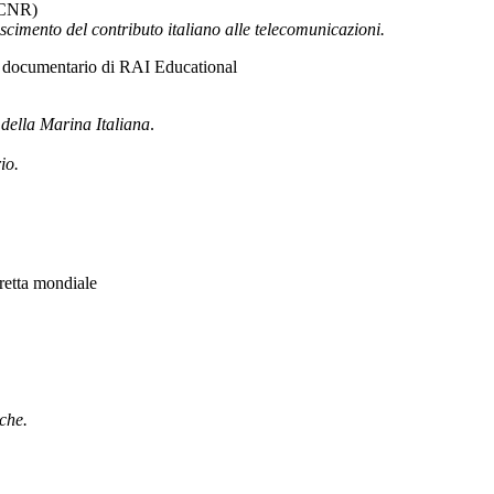
 (CNR)
cimento del contributo italiano alle telecomunicazioni.
l documentario di RAI Educational
i della Marina Italiana
.
io.
iretta mondiale
iche.