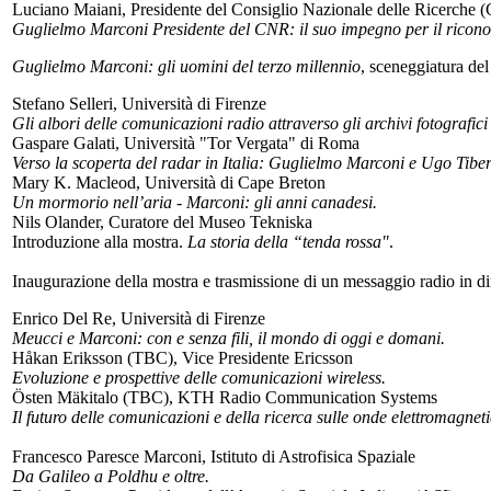
Luciano Maiani, Presidente del Consiglio Nazionale delle Ricerche
Guglielmo Marconi Presidente del CNR: il suo impegno per il riconos
Guglielmo Marconi: gli uomini del terzo millennio
, sceneggiatura de
Stefano Selleri, Università di Firenze
Gli albori delle comunicazioni radio attraverso gli archivi fotografic
Gaspare Galati, Università "Tor Vergata" di Roma
Verso la scoperta del radar in Italia: Guglielmo Marconi e Ugo Tiber
Mary K. Macleod, Università di Cape Breton
Un mormorio nell’aria - Marconi: gli anni canadesi.
Nils Olander, Curatore del Museo Tekniska
Introduzione alla mostra.
La storia della “tenda rossa"
.
Inaugurazione della mostra e trasmissione di un messaggio radio in d
Enrico Del Re, Università di Firenze
Meucci e Marconi: con e senza fili, il mondo di oggi e domani.
Håkan Eriksson (TBC), Vice Presidente Ericsson
Evoluzione e prospettive delle comunicazioni wireless.
Östen Mäkitalo (TBC), KTH Radio Communication Systems
Il futuro delle comunicazioni e della ricerca sulle onde elettromagnet
Francesco Paresce Marconi, Istituto di Astrofisica Spaziale
Da Galileo a Poldhu e oltre.