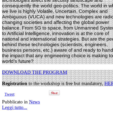
technologies affect the security landscape and
consequently the world geo-politics. The world in w
we live is highly Volatile, Uncertain, Complex and
Ambiguous (VUCA) and new technologies are radic
changing societies and affecting the global power
balance. From 5G to space, from Unmanned Syst
to Artificial Intelligence, innovation is at the core of
national and international strategies. But are the pe
behind these technologies (scientists, engineers,
business persons, etc.) aware of and ready to hand
the impact that any engineering choice is making to
world’s future?
DOWNLOAD THE PROGRAM
Registration
to the workshop is free but mandatory,
HE
Tweet
Pubblicato in
News
Leggi tutto...