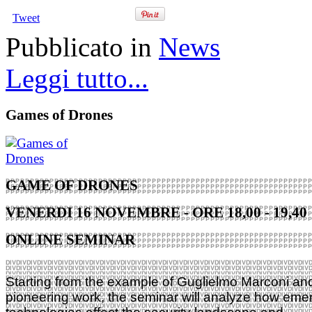
Tweet
Pubblicato in
News
Leggi tutto...
Games of Drones
GAME OF DRONES
VENERDI 16 NOVEMBRE - ORE 18,00 - 19,40
ONLINE SEMINAR
Starting from the example of Guglielmo Marconi and
pioneering work, the seminar will analyze how eme