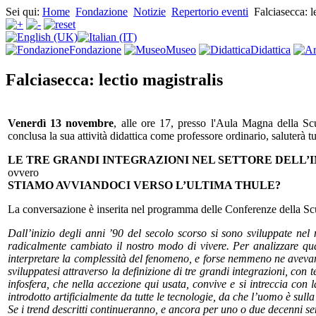
Sei qui:
Home
Fondazione
Notizie
Repertorio eventi
Falciasecca: l
Fondazione
Museo
Didattica
Falciasecca: lectio magistralis
Venerdì 13 novembre
, alle ore 17, presso l'Aula Magna della S
conclusa la sua attività didattica come professore ordinario, saluterà 
LE TRE GRANDI INTEGRAZIONI NEL SETTORE DELL
ovvero
STIAMO AVVIANDOCI VERSO L’ULTIMA THULE?
La conversazione è inserita nel programma delle Conferenze della Sc
Dall’inizio degli anni ’90 del secolo scorso si sono sviluppate nel
radicalmente cambiato il nostro modo di vivere. Per analizzare qua
interpretare la complessità del fenomeno, e forse nemmeno ne avevan
sviluppatesi attraverso la definizione di tre grandi integrazioni, con t
infosfera, che nella accezione qui usata, convive e si intreccia con 
introdotto artificialmente da tutte le tecnologie, da che l’uomo è sulla
Se i trend descritti continueranno, e ancora per uno o due decenni se