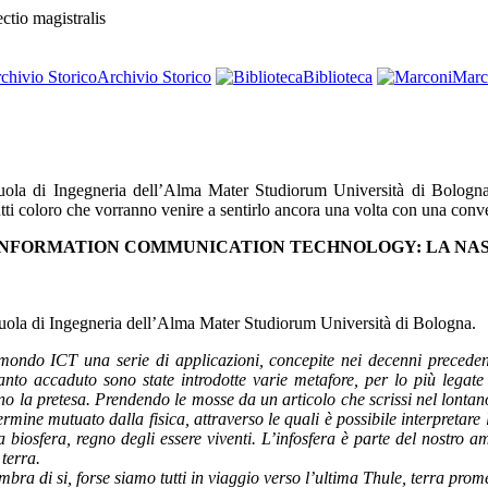
ectio magistralis
Archivio Storico
Biblioteca
Marc
cuola di Ingegneria dell’Alma Mater Studiorum Università di Bologn
tutti coloro che vorranno venire a sentirlo ancora una volta con una conve
’INFORMATION COMMUNICATION TECHNOLOGY: LA NAS
uola di Ingegneria dell’Alma Mater Studiorum Università di Bologna.
 mondo ICT una serie di applicazioni, concepite nei decenni preceden
nto accaduto sono state introdotte varie metafore, per lo più legate
o la pretesa. Prendendo le mosse da un articolo che scrissi nel lontan
ermine mutuato dalla fisica, attraverso le quali è possibile interpretare 
la biosfera, regno degli essere viventi. L’infosfera è parte del nostro
 terra.
mbra di si, forse siamo tutti in viaggio verso l’ultima Thule, terra pro